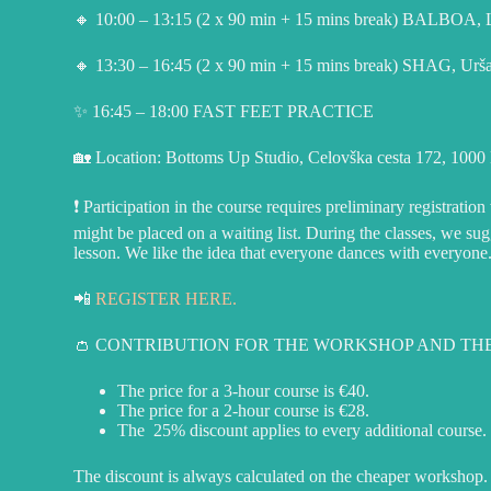
🔸 10:00 – 13:15 (2 x 90 min + 15 mins break)
BALBOA, Lu
🔸 13:30 – 16:45 (2 x 90 min + 15 mins break)
SHAG, Urša
✨ 16:45 – 18:00
FAST FEET PRACTICE
🏡 Location: Bottoms Up Studio, Celovška cesta 172, 1000 
❗️ Participation in the course requires preliminary registrati
might be placed on a waiting list. During the classes, we su
lesson. We like the idea that everyone dances with everyone
📲
REGISTER HERE.
👛 CONTRIBUTION FOR THE WORKSHOP AND TH
The price for a 3-hour course is €40.
The price for a 2-hour course is €28.
The 25% discount applies to every additional course.
The discount is always calculated on the cheaper workshop. I