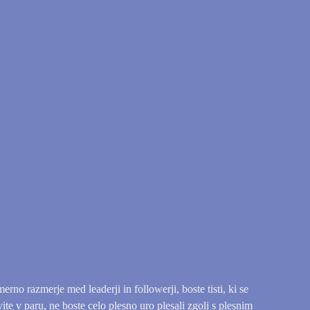
erno razmerje med leaderji in followerji, boste tisti, ki se
ite v paru, ne boste celo plesno uro plesali zgolj s plesnim