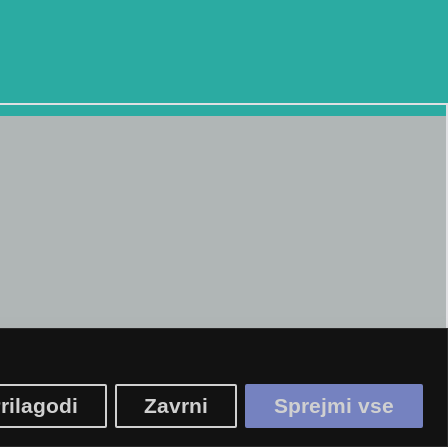
rilagodi
Zavrni
Sprejmi vse