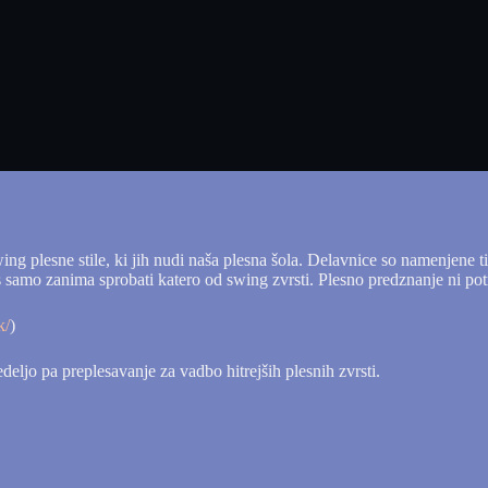
ing plesne stile, ki jih nudi naša plesna šola. Delavnice so namenjene ti
vas samo zanima sprobati katero od swing zvrsti. Plesno predznanje ni po
k/
)
deljo pa preplesavanje za vadbo hitrejših plesnih zvrsti.