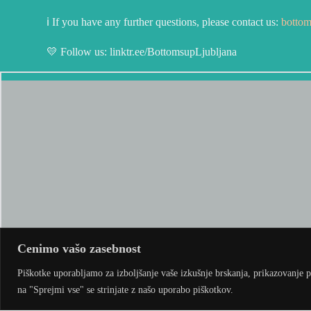
ℹ️ If you have any further questions, please contact us:
botto
💛 Follow us: linktr.ee/BottomsupLjubljana
Cenimo vašo zasebnost
Piškotke uporabljamo za izboljšanje vaše izkušnje brskanja, prikazovanje p
na "Sprejmi vse" se strinjate z našo uporabo piškotkov.