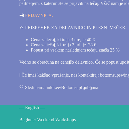
partnerjem, s katerim ste se prijavili na tečaj. Všeč nam je i
📲
PRIJAVNICA.
👛 PRISPEVEK ZA DELAVNICO IN PLESNI VEČER:
Cena za tečaj, ki traja 3 ure, je 40 €
Cena za tečaj, ki traja 2 uri, je 28 €.
Popust pri vsakem naslednjem tečaju znaša 25 %.
Vedno se obračuna na cenejšo delavnico. Če se popust upošte
ℹ️ Če imaš kakšno vprašanje, nas kontaktiraj: bottomsupsw
💛 Sledi nam: linktr.ee/BottomsupLjubljana
— English —
Beginner Weekend Workshops