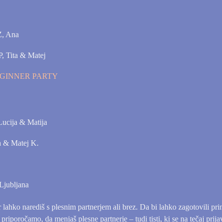
, Ana
 Tita & Matej
GINNER PARTY
cija & Matija
 & Matej K.
Ljubljana
r lahko narediš s plesnim partnerjem ali brez. Da bi lahko zagotovili prim
riporočamo, da menjaš plesne partnerje – tudi tisti, ki se na tečaj prijav