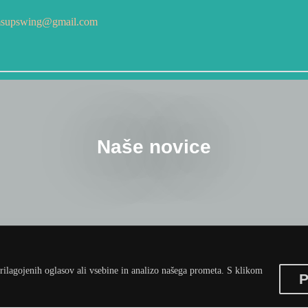
msupswing@gmail.com
Naše novice
rilagojenih oglasov ali vsebine in analizo našega prometa. S klikom
P