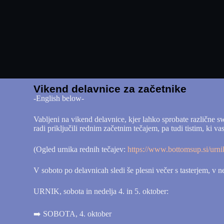
Vikend delavnice za začetnike
-English below-
Vabljeni na vikend delavnice, kjer lahko sprobate različne sw
radi priključili rednim začetnim tečajem, pa tudi tistim, ki 
(Ogled urnika rednih tečajev:
https://www.bottomsup.si/urni
V soboto po delavnicah sledi še plesni večer s tasterjem, v ne
URNIK, sobota in nedelja 4. in 5. oktober:
➡️ SOBOTA, 4. oktober