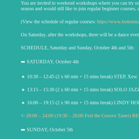
You are invited to weekend workshops where you can try out 
season and would still like to join regular beginner courses, 
(View the schedule of regular courses:
https://www.bottomsu
On Saturday, after the workshops, there will be a dance eveni
SCHEDULE, Saturday and Sunday, October 4th and 5th:
➡️ SATURDAY, October 4th
🔸 10:30 – 12:45 (2 x 60 min + 15 mins break)
STEP, Xesc
🔸 13:15 – 15:30 (2 x 60 min + 15 mins break)
SOLO JAZZ
🔸 16:00 – 19:15 (2 x 90 min + 15 mins break)
LINDY HOP,
✨
20:00 – 24:00 (19:30 – 20:00 Feel the Groove Taster)
BE
➡️ SUNDAY, October 5th